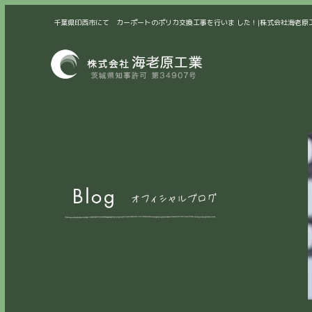
千葉県印西市にて カーポートのポリカ交換工事を行いま した！|株式会社海老原