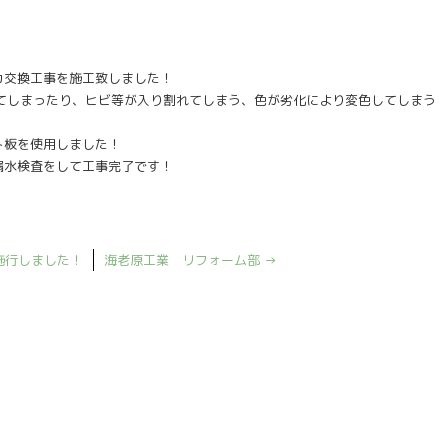
！
カ交換工事を施工致しました！
いてしまったり、ヒビ等が入り割れてしまう、色が劣化により変色してしまう
ト板を使用しました！
漏水検査をして工事完了です！
施行しました！
海老原工業 リフォーム部
→