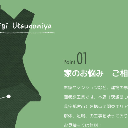
家のお悩み ご相
お家やマンションなど、建物の事
海老原工業では、本店（茨城県つ
県宇都宮市）を拠点に関東エリア
解体、足場、の工事を承っており
お見積もりは無料！