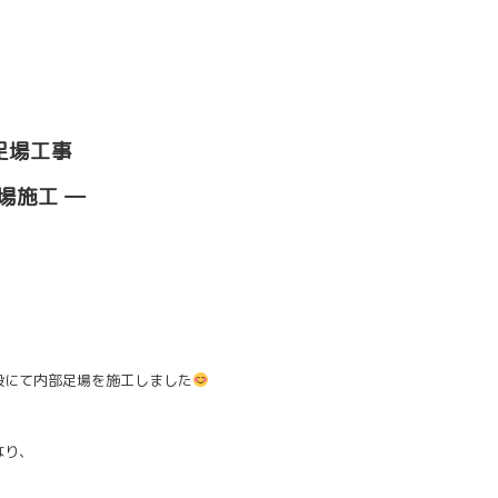
足場工事
場施工 ―
設にて内部足場を施工しました
なり、