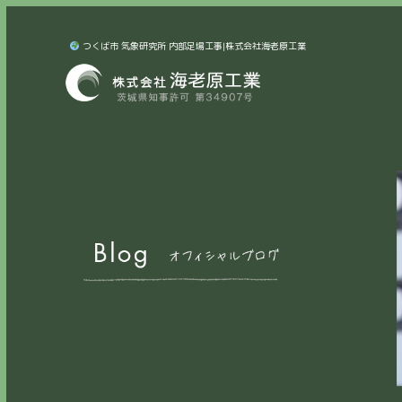
つくば市 気象研究所 内部足場工事|株式会社海老原工業